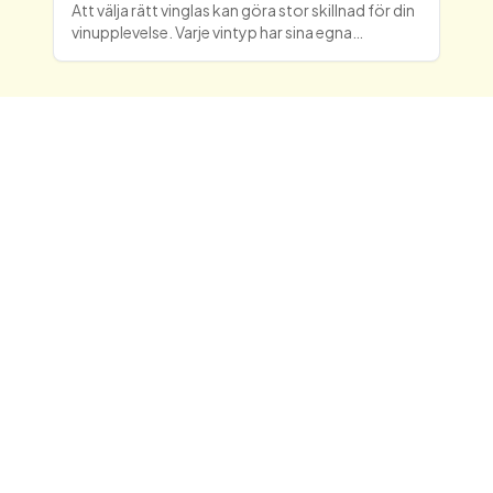
Att välja rätt vinglas kan göra stor skillnad för din
vinupplevelse. Varje vintyp har sina egna
egenskaper som framhävs bäst med specifika
glasmodeller. I denna vinglas guide kommer vi att
gå igenom h