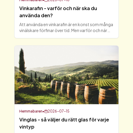
Vinkarafin - varför och när ska du
använda den?
Att använda en vinkarafin är en konst som många
vinälskare förfinar över tid. Men varför och när
ska du egentligen använda den? I denna artikel
kommer vi att utforska vinkarafins funktioner,
dess förd
Hemmabaren
•
2026-07-15
Vinglas - så väljer du rätt glas för varje
vintyp