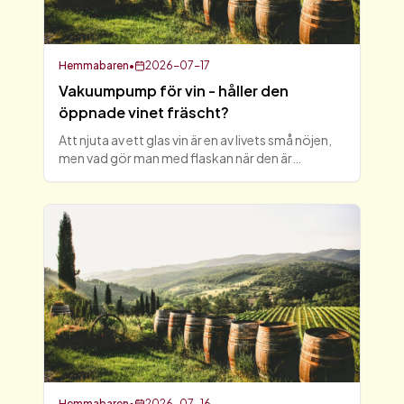
Hemmabaren
•
2026-07-17
Vakuumpump för vin - håller den
öppnade vinet fräscht?
Att njuta av ett glas vin är en av livets små nöjen,
men vad gör man med flaskan när den är
öppnad? Här kommer vakuumpumpen för vin in i
bilden. Många vinälskare undrar om en
vakuumpump verkligen kan
Hemmabaren
•
2026-07-16