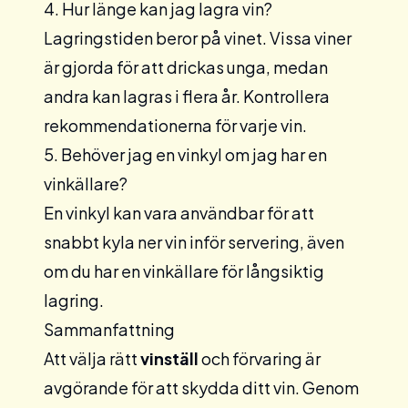
4. Hur länge kan jag lagra vin?
Lagringstiden beror på vinet. Vissa viner
är gjorda för att drickas unga, medan
andra kan lagras i flera år. Kontrollera
rekommendationerna för varje vin.
5. Behöver jag en vinkyl om jag har en
vinkällare?
En vinkyl kan vara användbar för att
snabbt kyla ner vin inför servering, även
om du har en vinkällare för långsiktig
lagring.
Sammanfattning
Att välja rätt
vinställ
och förvaring är
avgörande för att skydda ditt vin. Genom