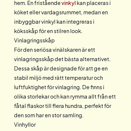
hem. En
fristående
vinkyl
kan placeras i
köket eller vardagsrummet, medan en
inbyggbar
vinkyl kan integreras i
köksskåp för en stilren look.
Vinlagringsskåp
För den seriösa vinälskaren är ett
vinlagringsskåp
det bästa alternativet.
Dessa skåp är designade för att ge en
stabil miljö med rätt temperatur och
luftfuktighet för vinlagring. De finns i
olika storlekar och kan rymma allt från ett
fåtal flaskor till flera hundra, perfekt för
den som har en stor samling.
Vinhyllor