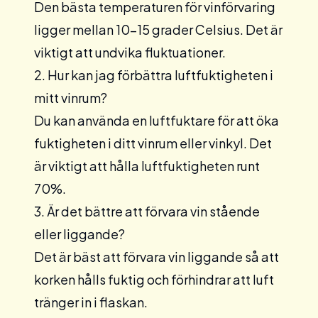
Den bästa temperaturen för vinförvaring
ligger mellan 10-15 grader Celsius. Det är
viktigt att undvika fluktuationer.
2. Hur kan jag förbättra luftfuktigheten i
mitt vinrum?
Du kan använda en luftfuktare för att öka
fuktigheten i ditt vinrum eller vinkyl. Det
är viktigt att hålla luftfuktigheten runt
70%.
3. Är det bättre att förvara vin stående
eller liggande?
Det är bäst att förvara vin liggande så att
korken hålls fuktig och förhindrar att luft
tränger in i flaskan.