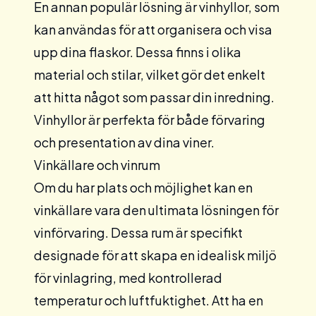
En annan populär lösning är
vinhyllor
, som
kan användas för att organisera och visa
upp dina flaskor. Dessa finns i olika
material och stilar, vilket gör det enkelt
att hitta något som passar din inredning.
Vinhyllor är perfekta för både förvaring
och presentation av dina viner.
Vinkällare och vinrum
Om du har plats och möjlighet kan en
vinkällare
vara den ultimata lösningen för
vinförvaring. Dessa rum är specifikt
designade för att skapa en idealisk miljö
för vinlagring, med kontrollerad
temperatur och luftfuktighet. Att ha en