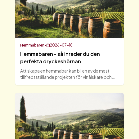
Hemmabaren
•
2026-07-18
Hemmabaren - så inreder du den
perfekta dryckeshörnan
Att skapa en hemmabar kan bli en av de mest
tillfredsställande projekten för vinälskare och
dryckesentusiaster. En perfekt inredd
dryckeshörna blir inte bara en stilfull del av ditt
hem, utan även en