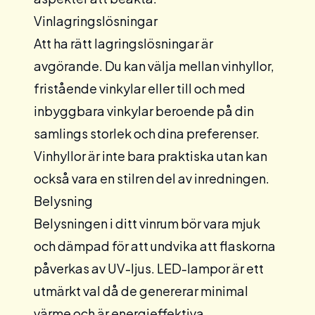
Vinlagringslösningar
Att ha rätt lagringslösningar är
avgörande. Du kan välja mellan
vinhyllor
,
fristående
vinkylar eller till och med
inbyggbara
vinkylar beroende på din
samlings storlek och dina preferenser.
Vinhyllor är inte bara praktiska utan kan
också vara en stilren del av inredningen.
Belysning
Belysningen i ditt vinrum bör vara mjuk
och dämpad för att undvika att flaskorna
påverkas av UV-ljus. LED-lampor är ett
utmärkt val då de genererar minimal
värme och är energieffektiva.