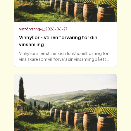
Vinförvaring
•
2026-06-27
Vinhyllor - stilren förvaring för din
vinsamling
Vinhyllor är en stilren och funktionell lösning för
vinälskare som vill förvara sin vinsamling på ett
elegant sätt. Genom att använda vinställ kan du
inte bara organisera dina flaskor, utan också
skap