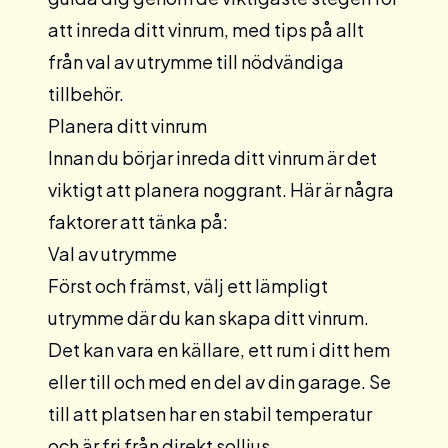
att inreda ditt vinrum, med tips på allt
från val av utrymme till nödvändiga
tillbehör.
Planera ditt vinrum
Innan du börjar inreda ditt vinrum är det
viktigt att planera noggrant. Här är några
faktorer att tänka på:
Val av utrymme
Först och främst, välj ett lämpligt
utrymme där du kan skapa ditt vinrum.
Det kan vara en källare, ett rum i ditt hem
eller till och med en del av din garage. Se
till att platsen har en stabil temperatur
och är fri från direkt solljus.