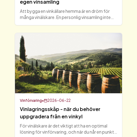
egen vinsamling
Att bygga en vinkällare hemma är en dröm för
många vinälskare. En personlig vinsamling inte
bara ger möjlighet att lagra vin på rätt sätt, utan
skapar också en plats för avkoppling och
njutning. I den
Vinförvaring
•
2026-06-22
Vinlagringsskåp - när du behöver
uppgradera från en vinkyl
För vinälskare är det viktigt att ha en optimal
lösning för vinförvaring, och när du når en punkt