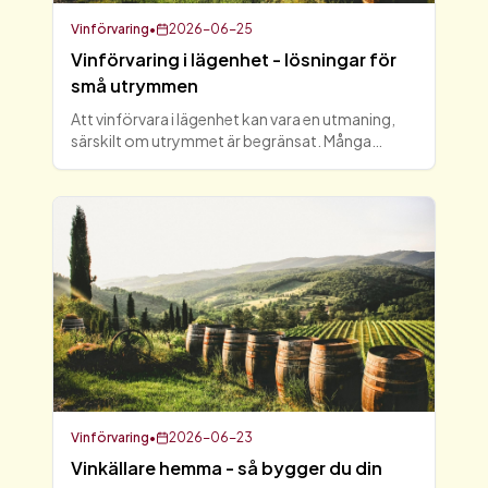
Vinförvaring
•
2026-06-25
Vinförvaring i lägenhet - lösningar för
små utrymmen
Att vinförvara i lägenhet kan vara en utmaning,
särskilt om utrymmet är begränsat. Många
vinälskare vill njuta av sina favoriter utan att
behöva kompromissa med kvaliteten på sin
vinlagring. I denna a
Vinförvaring
•
2026-06-23
Vinkällare hemma - så bygger du din