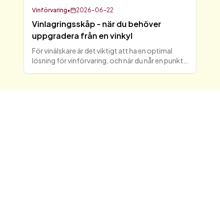
Vinförvaring
•
2026-06-22
Vinlagringsskåp - när du behöver
uppgradera från en vinkyl
För vinälskare är det viktigt att ha en optimal
lösning för vinförvaring, och när du når en punkt
där din vinkyl inte längre räcker till, kan det vara
dags att överväga ett vinlagringsskåp. I denna ar