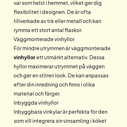
var som helst i hemmet, vilket ger dig
flexibilitet i designen. De är ofta
tillverkade av trä eller metall och kan
rymma ett stort antal flaskor.
Väggmonterade vinhyllor
För mindre utrymmen är väggmonterade
vinhyllor
ett utmärkt alternativ. Dessa
hyllor maximerar utrymmet på väggen
och ger en stilren look. De kan anpassas
efter din inredning och finns i olika
material och färger.
Inbyggda vinhyllor
Inbyggbara
vinkylar
är perfekta för den
som vill integrera sin vinsamling i köket