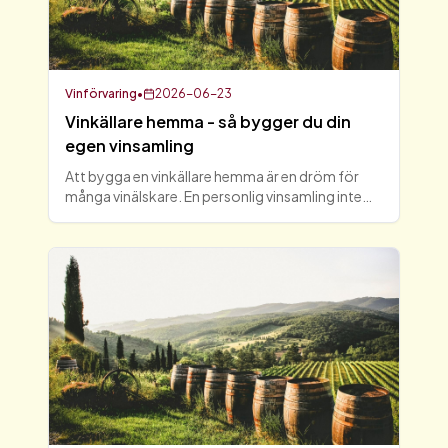
Vinförvaring
•
2026-06-23
Vinkällare hemma - så bygger du din
egen vinsamling
Att bygga en vinkällare hemma är en dröm för
många vinälskare. En personlig vinsamling inte
bara ger möjlighet att lagra vin på rätt sätt, utan
skapar också en plats för avkoppling och
njutning. I den