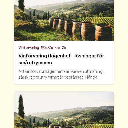
Vinförvaring
•
2026-06-25
Vinförvaring i lägenhet - lösningar för
små utrymmen
Att vinförvara i lägenhet kan vara en utmaning,
särskilt om utrymmet är begränsat. Många
vinälskare vill njuta av sina favoriter utan att
behöva kompromissa med kvaliteten på sin
vinlagring. I denna a