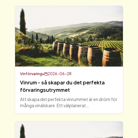
Vinförvaring
•
2026-06-28
Vinrum - så skapar du det perfekta
förvaringsutrymmet
Att skapa det perfekta vinrummet är en dröm för
många vinälskare. Ett välplanerat
vinförvaringsutrymme ger inte bara plats för din
vinsamling, utan skyddar också dina flaskor från
skadliga faktorer so