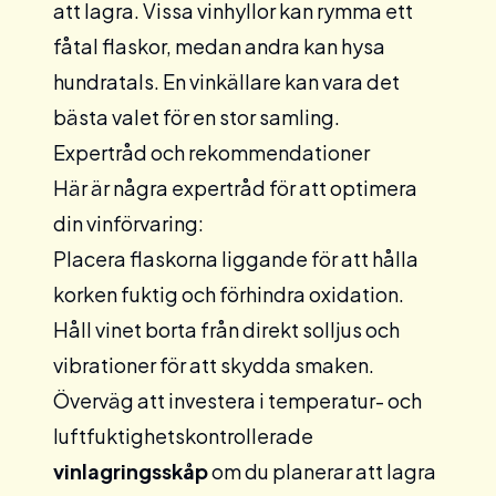
att lagra. Vissa vinhyllor kan rymma ett
fåtal flaskor, medan andra kan hysa
hundratals. En
vinkällare
kan vara det
bästa valet för en stor samling.
Expertråd och rekommendationer
Här är några expertråd för att optimera
din vinförvaring:
Placera flaskorna liggande för att hålla
korken fuktig och förhindra oxidation.
Håll vinet borta från direkt solljus och
vibrationer för att skydda smaken.
Överväg att investera i temperatur- och
luftfuktighetskontrollerade
vinlagringsskåp
om du planerar att lagra