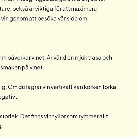
tare, också är viktiga för att maximera
 av vin genom att besöka vår sida om
damm påverkar vinet. Använd en mjuk trasa och
 smaken på vinet.
ig. Om du lagrar vin vertikalt kan korken torka
egativt.
storlek. Det finns vinhyllor som rymmer allt
g.