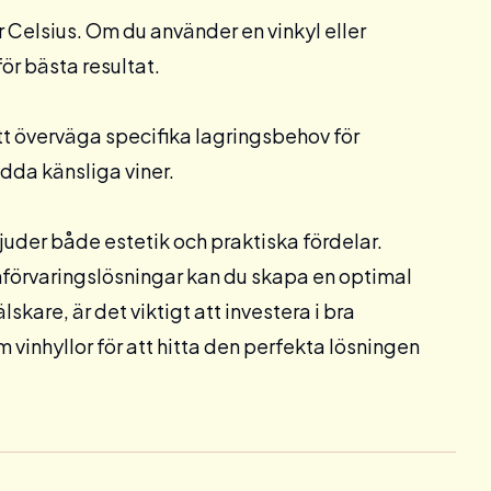
er Celsius. Om du använder en
vinkyl
eller
ör bästa resultat.
 att överväga specifika lagringsbehov för
ydda känsliga viner.
rbjuder både estetik och praktiska fördelar.
nförvaringslösningar kan du skapa en optimal
lskare, är det viktigt att investera i bra
om
vinhyllor
för att hitta den perfekta lösningen