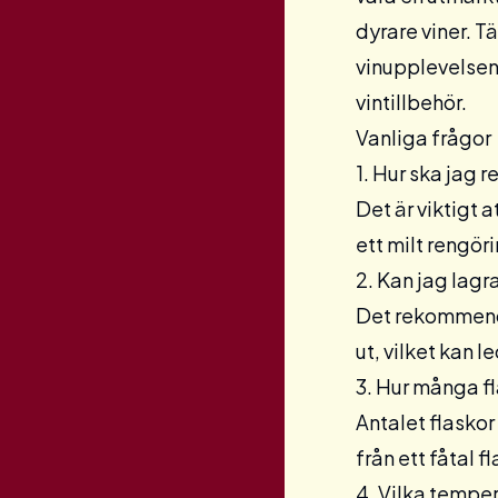
dyrare viner. T
vinupplevelsen.
vintillbehör
.
Vanliga frågor
1. Hur ska jag 
Det är viktigt 
ett milt rengö
2. Kan jag lagra
Det rekommender
ut, vilket kan l
3. Hur många fl
Antalet flaskor
från ett fåtal f
4. Vilka temper