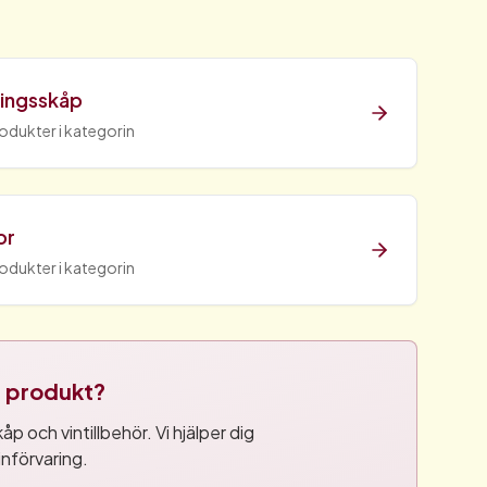
ringsskåp
rodukter i kategorin
or
rodukter i kategorin
tt produkt?
p och vintillbehör. Vi hjälper dig
införvaring.