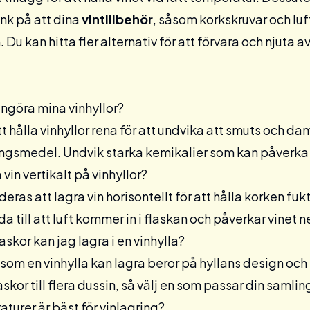
änk på att dina
vintillbehör
, såsom korkskruvar och luf
 Du kan hitta fler alternativ för att förvara och njuta
rengöra mina vinhyllor?
att hålla vinhyllor rena för att undvika att smuts och 
ringsmedel. Undvik starka kemikalier som kan påverka
 vin vertikalt på vinhyllor?
as att lagra vin horisontellt för att hålla korken fukt
eda till att luft kommer in i flaskan och påverkar vinet n
askor kan jag lagra i en vinhylla?
 som en vinhylla kan lagra beror på hyllans design och 
laskor till flera dussin, så välj en som passar din samlin
aturer är bäst för vinlagring?