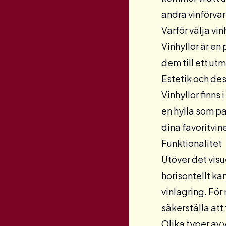
andra vinförva
Varför välja vin
Vinhyllor är en
dem till ett utm
Estetik och de
Vinhyllor finns 
en hylla som pa
dina favoritvine
Funktionalitet
Utöver det visu
horisontellt kan
vinlagring. Fö
säkerställa att
Olika typer av v