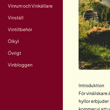
Vinrum och Vinkällare
Vinställ
Vintillbehör
Ölkyl
Övrigt
Vinbloggen
Introduktion
För vinälskare ä
hyllor erbjuder
kommer vi att u