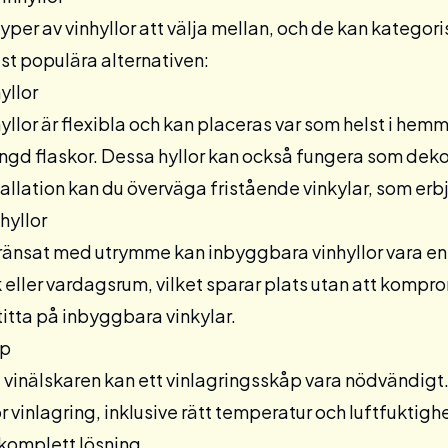
 typer av vinhyllor att välja mellan, och de kan kategor
st populära alternativen:
yllor
yllor är flexibla och kan placeras var som helst i hem
d flaskor. Dessa hyllor kan också fungera som dekor
allation kan du överväga
fristående
vinkylar, som erb
hyllor
änsat med utrymme kan inbyggbara vinhyllor vara en u
k eller vardagsrum, vilket sparar plats utan att kompr
titta på
inbyggbara
vinkylar.
åp
 vinälskaren kan ett
vinlagringsskåp
vara nödvändigt.
r vinlagring, inklusive rätt temperatur och luftfukti
n komplett lösning.