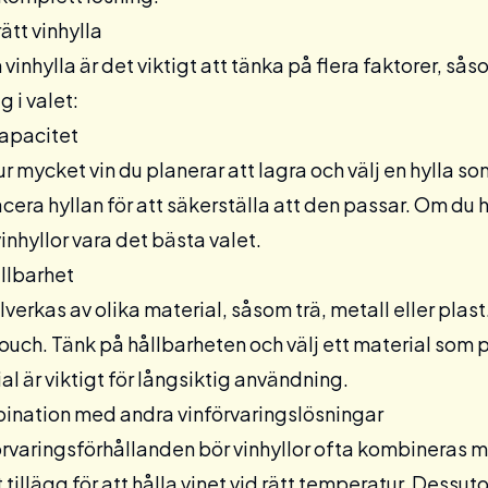
ätt vinhylla
 vinhylla är det viktigt att tänka på flera faktorer, sås
g i valet:
apacitet
r mycket vin du planerar att lagra och välj en hylla 
acera hyllan för att säkerställa att den passar. Om du h
inhyllor vara det bästa valet.
llbarhet
illverkas av olika material, såsom trä, metall eller pla
uch. Tänk på hållbarheten och välj ett material som pas
al är viktigt för långsiktig användning.
mbination med andra vinförvaringslösningar
örvaringsförhållanden bör vinhyllor ofta kombineras m
 tillägg för att hålla vinet vid rätt temperatur. Dessu