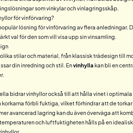
ringslösningar som
vinkylar
och
vinlagringsskåp
.
hyllor för vinförvaring?
 populär lösning för vinförvaring av flera anledningar. 
ärkt val för den som vill visa upp sin vinsamling.
sign
i olika stilar och material, från klassisk trädesign till
ssar din inredning och stil. En
vinhylla
kan bli en centr
r.
ella bidrar vinhyllor också till att hålla vinet i optim
 korkarna förbli fuktiga, vilket förhindrar att de torkar 
r mer avancerad lagring kan du även överväga att kom
 temperaturen och luftfuktigheten hålls på en idealisk
inhyllor