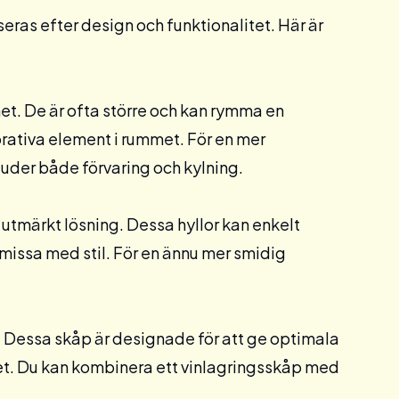
iseras efter design och funktionalitet. Här är
met. De är ofta större och kan rymma en
ativa element i rummet. För en mer
juder både förvaring och kylning.
tmärkt lösning. Dessa hyllor kan enkelt
omissa med stil. För en ännu mer smidig
 Dessa skåp är designade för att ge optimala
ghet. Du kan kombinera ett vinlagringsskåp med