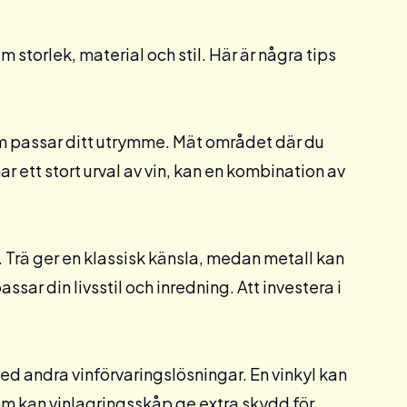
om storlek, material och stil. Här är några tips
som passar ditt utrymme. Mät området där du
ar ett stort urval av vin, kan en kombination av
st. Trä ger en klassisk känsla, medan metall kan
sar din livsstil och inredning. Att investera i
ed andra vinförvaringslösningar. En
vinkyl
kan
tom kan
vinlagringsskåp
ge extra skydd för