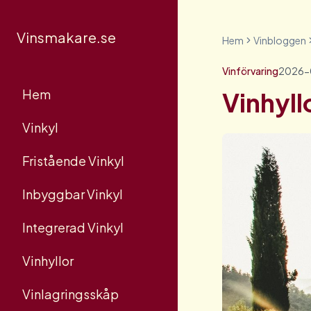
Vinsmakare.se
Hem
Vinbloggen
Vinförvaring
2026-
Hem
Vinhyllo
Vinkyl
Fristående Vinkyl
Inbyggbar Vinkyl
Integrerad Vinkyl
Vinhyllor
Vinlagringsskåp