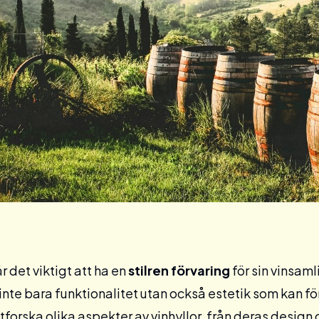
r det viktigt att ha en
stilren förvaring
för sin vinsaml
 inte bara funktionalitet utan också estetik som kan fö
tforska olika aspekter av vinhyllor, från deras design 