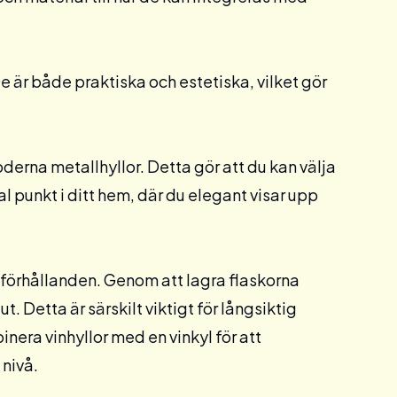
De är både praktiska och estetiska, vilket gör
 moderna metallhyllor. Detta gör att du kan välja
al punkt i ditt hem, där du elegant visar upp
ala förhållanden. Genom att lagra flaskorna
ut. Detta är särskilt viktigt för långsiktig
binera vinhyllor med en
vinkyl
för att
 nivå.