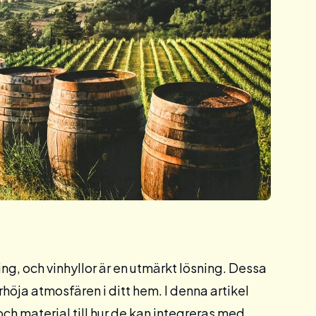
ing, och vinhyllor är en utmärkt lösning. Dessa
rhöja atmosfären i ditt hem. I denna artikel
och material till hur de kan integreras med