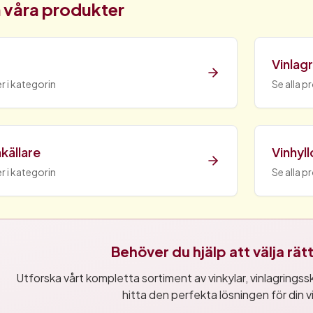
 våra produkter
Vinlag
r i kategorin
Se alla p
källare
Vinhyll
r i kategorin
Se alla p
Behöver du hjälp att välja rä
Utforska vårt kompletta sortiment av vinkylar, vinlagringsskå
hitta den perfekta lösningen för din v