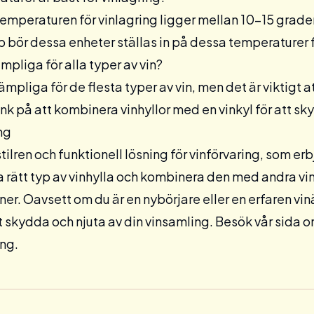
temperaturen för vinlagring ligger mellan 10-15 grad
p
bör dessa enheter ställas in på dessa temperaturer f
lämpliga för alla typer av vin?
 lämpliga för de flesta typer av vin, men det är viktigt
änk på att kombinera vinhyllor med en
vinkyl
för att sk
ng
 stilren och funktionell lösning för vinförvaring, som e
a rätt typ av vinhylla och kombinera den med andra vi
iner. Oavsett om du är en nybörjare eller en erfaren vinä
tt skydda och njuta av din vinsamling. Besök vår sida 
ing.