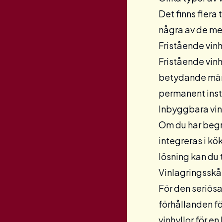
Det finns flera
några av de me
Fristående vinh
Fristående vinh
betydande mäng
permanent inst
Inbyggbara vin
Om du har begr
integreras i kö
lösning kan du 
Vinlagringssk
För den seriösa
förhållanden fö
vinhyllor för e