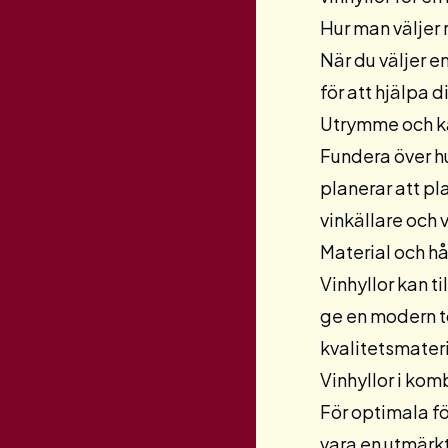
Hur man väljer r
När du väljer en
för att hjälpa di
Utrymme och k
Fundera över hu
planerar att pl
vinkällare
och v
Material och hå
Vinhyllor kan t
ge en modern to
kvalitetsmateri
Vinhyllor i ko
För optimala f
vara en utmärkt