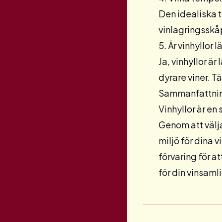
Den idealiska 
vinlagringsskå
5. Är vinhyllor 
Ja, vinhyllor är
dyrare viner. T
Sammanfattni
Vinhyllor är en
Genom att välj
miljö för dina v
förvaring för a
för din vinsaml