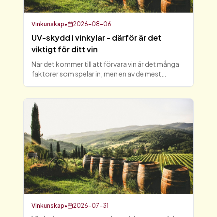
Vinkunskap
•
2026-08-06
UV-skydd i vinkylar - därför är det
viktigt för ditt vin
När det kommer till att förvara vin är det många
faktorer som spelar in, men en av de mest
avgörande är UV-skydd i vinkylar. UV-strålar kan
skada vinet och påverka dess smak och kvalitet
negativt. I d
Vinkunskap
•
2026-07-31