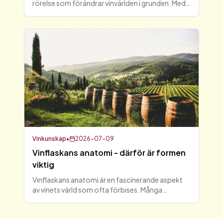
rörelse som förändrar vinvärlden i grunden. Med
en ökad medvetenhet om hållbarhet och
kvalitet, har vinälskare världen över börjat
omfamna detta autentiska
Vinkunskap
•
2026-07-09
Vinflaskans anatomi - därför är formen
viktig
Vinflaskans anatomi är en fascinerande aspekt
av vinets värld som ofta förbises. Många
vinälskare fokuserar på druvsort, årgång och
lagringspotential, men vinflaskans form har en
betydande inverkan på