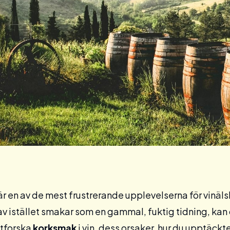
är en av de mest frustrerande upplevelserna för vinäls
av istället smakar som en gammal, fuktig tidning, kan 
utforska
korksmak
i vin, dess orsaker, hur du upptäckt