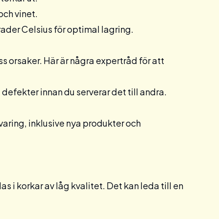
och vinet.
rader Celsius för optimal lagring.
 orsaker. Här är några expertråd för att
a defekter innan du serverar det till andra.
aring, inklusive nya produkter och
i korkar av låg kvalitet. Det kan leda till en