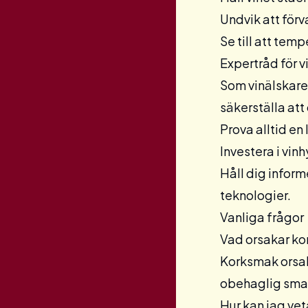
Undvik att förva
Se till att temp
Expertråd för v
Som vinälskare 
säkerställa att
Prova alltid en 
Investera i
vinh
Håll dig inform
teknologier.
Vanliga frågor
Vad orsakar ko
Korksmak orsaka
obehaglig smak 
Hur kan jag vet