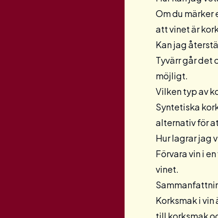
Om du märker en
att vinet är kor
Kan jag återstä
Tyvärr går det o
möjligt.
Vilken typ av k
Syntetiska kork
alternativ för 
Hur lagrar jag 
Förvara vin i en
vinet.
Sammanfattni
Korksmak i vin 
till korksmak oc