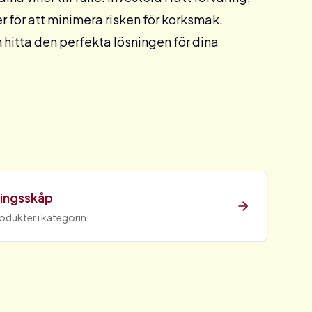
iner för att minimera risken för korksmak.
 hitta den perfekta lösningen för dina
ringsskåp
rodukter i kategorin