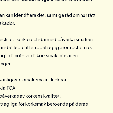
n kan identifiera det, samt ge råd om hur rätt
kskador.
utvecklas i korkar och därmed påverka smaken
an det leda till en obehaglig arom och smak
igt att notera att korksmak inte är en
ingen.
e vanligaste orsakerna inkluderar:
kla TCA.
åverkas av korkens kvalitet.
ottagliga för korksmak beroende på deras