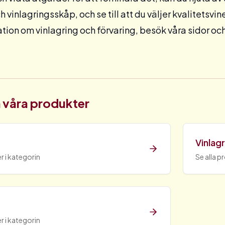
ch
vinlagringsskåp
, och se till att du väljer kvalitetsv
tion om vinlagring och förvaring, besök våra sidor och
 våra produkter
Vinlag
r i kategorin
Se alla p
r i kategorin