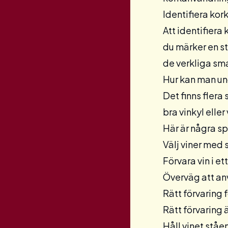
Identifiera ko
Att identifiera
du märker en st
de verkliga sma
Hur kan man u
Det finns flera
bra
vinkyl
eller
Här är några sp
Välj viner med 
Förvara vin i et
Överväg att a
Rätt förvaring f
Rätt förvaring 
Håll vinet ståe