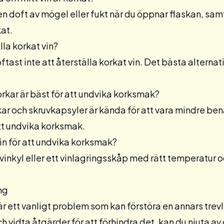
 doft av mögel eller fukt när du öppnar flaskan, samt
kat.
lla korkat vin?
ftast inte att återställa korkat vin. Det bästa alternati
orkar är bäst för att undvika korksmak?
ar och skruvkapsyler är kända för att vara mindre ben
att undvika korksmak.
vin för att undvika korksmak?
vinkyl
eller ett
vinlagringsskåp
med rätt temperatur oc
ng
är ett vanligt problem som kan förstöra en annars tre
h vidta åtgärder för att förhindra det, kan du njuta av din