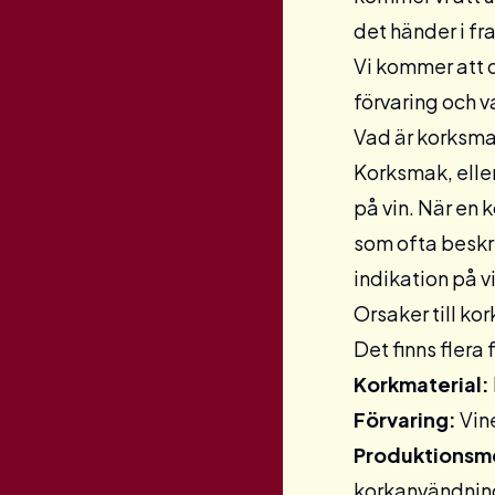
det händer i fr
Vi kommer att d
förvaring och va
Vad är korksm
Korksmak, eller
på vin. När en 
som ofta beskri
indikation på v
Orsaker till ko
Det finns flera
Korkmaterial:
Förvaring:
Vin
Produktionsm
korkanvändnin