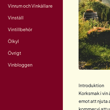
Vinrum och Vinkällare
Vinställ
Vintillbehör
Ölkyl
Övrigt
Vinbloggen
Introduktion
Korksmak i vin 
emot att njuta 
kommer vi att 