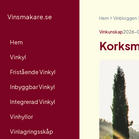
Vinsmakare.se
Hem
Vinbloggen
Vinkunskap
2026-
Hem
Korksma
Vinkyl
Fristående Vinkyl
Inbyggbar Vinkyl
Integrerad Vinkyl
Vinhyllor
Vinlagringsskåp