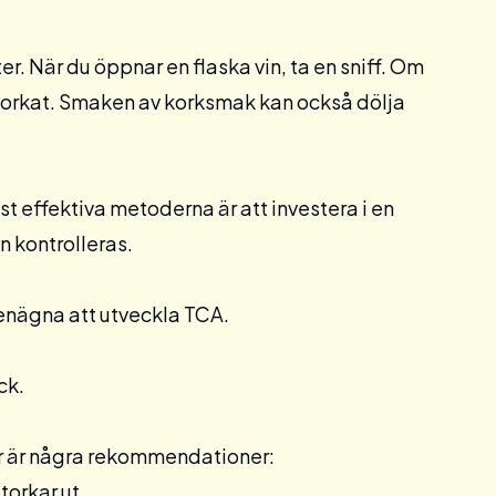
er. När du öppnar en flaska vin, ta en sniff. Om
är korkat. Smaken av korksmak kan också dölja
est effektiva metoderna är att investera i en
 kontrolleras.
benägna att utveckla TCA.
ck.
Här är några rekommendationer:
torkar ut.