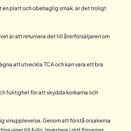
 en platt och obehaglig smak, är det troligt
vet är att returnera det till återförsäljaren om
ägna att utveckla TCA och kan vara ett bra
h fuktighet för att skydda korkarna och
vlig vinupplevelse. Genom att förstå orsakerna
a viner till fullo. Investera i rätt förvaring,