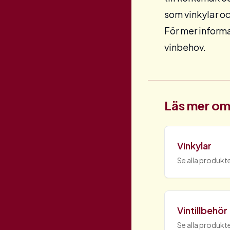
som
vinkylar
o
För mer informa
vinbehov.
Läs mer om
Vinkylar
Se alla produkte
Vintillbehör
Se alla produkte