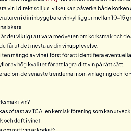
ra vin i direkt solljus, vilket kan påverka både korken 
eraturen i din
inbyggbara
vinkyl ligger mellan 10-15 g
inälskare
är det viktigt att vara medveten om korksmak och dess
 du får ut det mesta av din vinupplevelse:
liten mängd av vinet först för att identifiera eventuell
yllor
av hög kvalitet för att lagra ditt vin på rätt sätt.
erad om de senaste trenderna inom vinlagring och förv
rksmak i vin?
s oftast av TCA, en kemisk förening som kan utvecklas 
och doft i vinet.
a om mitt vin är korkat?