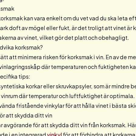
rksmak
 korksmak kan vara enkelt om du vet vad du ska leta eft
ark doft av mögel eller fukt, är det troligt att vinet 
kerna av vinet, vilket gör det platt och obehagligt.
ndvika korksmak?
 sätt att minimera risken för korksmak i vin. En av de m
vinlagringsskåp
där temperaturen och fuktigheten kan
ecifika tips:
syntetiska korkar eller skruvkapsyler, som är mindre 
t
vinrum
där temperatur och luftfuktighet är optimala.
nvända
fristående
vinkylar för att hålla vinet i bästa ski
ör att skydda ditt vin
är avgörande för att skydda ditt vin från korksmak. 
nde i en
integrerad
vinkyl
för att förhindra att korkarna 