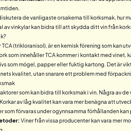
amtiden.
iskutera de vanligaste orsakerna till korksmak, hur ma
l av vinkylar kan bidra till att skydda ditt vin från kor
ak?
 TCA (trikloranisol), är en kemisk förening som kan 
kork som innehåller TCA kommer i kontakt med vinet, k
vs som mögel, papper eller fuktig kartong. Det är vikt
inets kvalitet, utan snarare ett problem med förpackn
rksmak
 faktorer som kan bidra till korksmak i vin. Några av d
Korkar av låg kvalitet kan vara mer benägna att utvec
er som förvaras under ogynnsamma förhållanden kan p
etoder:
Viner från vissa producenter kan vara mer m
g.