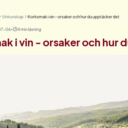
Vinkunskap
Korksmak i vin - orsaker och hur du upptäcker det
07-06
•
4
min läsning
k i vin - orsaker och hur 