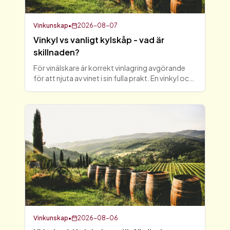
Vinkunskap
•
2026-08-07
Vinkyl vs vanligt kylskåp - vad är
skillnaden?
För vinälskare är korrekt vinlagring avgörande
för att njuta av vinet i sin fulla prakt. En vinkyl och
ett vanligt kylskåp kan vid första anblicken verka
liknande, men skillnaderna dem emellan är bety
Vinkunskap
•
2026-08-06