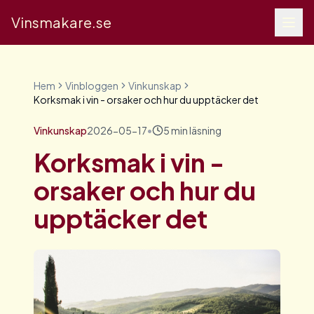
Vinsmakare.se
Hem
Vinbloggen
Vinkunskap
Korksmak i vin - orsaker och hur du upptäcker det
Vinkunskap
2026-05-17
•
5
min läsning
Korksmak i vin -
orsaker och hur du
upptäcker det