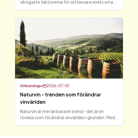
viktigaste faktorerna för att bevara vinets smak
och kvalitet är vinkyl temperatur. I denna guide
kommer vi att utforska vad som är den optimala
vi
Vinkunskap
•
2026-07-10
Naturvin - trenden som förändrar
vinvärlden
Naturvin är mer än bara en trend – det är en
rörelse som förändrar vinvärlden i grunden. Med
en ökad medvetenhet om hållbarhet och
kvalitet, har vinälskare världen över börjat
omfamna detta autentiska