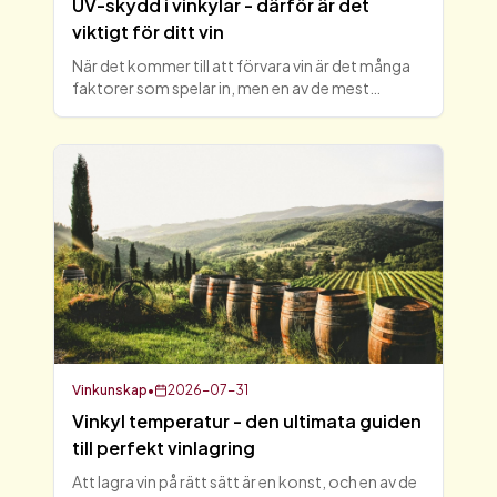
UV-skydd i vinkylar - därför är det
viktigt för ditt vin
När det kommer till att förvara vin är det många
faktorer som spelar in, men en av de mest
avgörande är UV-skydd i vinkylar. UV-strålar kan
skada vinet och påverka dess smak och kvalitet
negativt. I d
Vinkunskap
•
2026-07-31
Vinkyl temperatur - den ultimata guiden
till perfekt vinlagring
Att lagra vin på rätt sätt är en konst, och en av de