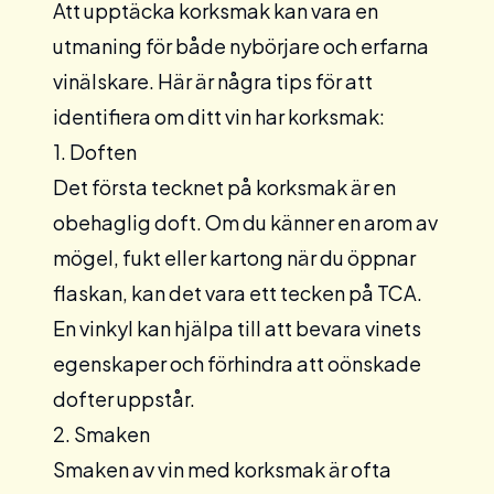
Att upptäcka korksmak kan vara en
utmaning för både nybörjare och erfarna
vinälskare. Här är några tips för att
identifiera om ditt vin har korksmak:
1. Doften
Det första tecknet på korksmak är en
obehaglig doft. Om du känner en arom av
mögel, fukt eller kartong när du öppnar
flaskan, kan det vara ett tecken på TCA.
En
vinkyl
kan hjälpa till att bevara vinets
egenskaper och förhindra att oönskade
dofter uppstår.
2. Smaken
Smaken av vin med korksmak är ofta