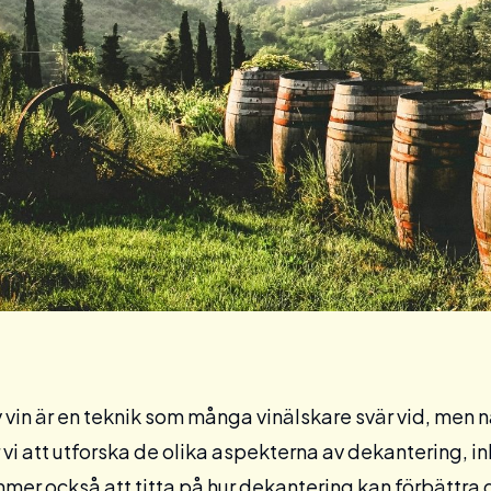
vin är en teknik som många vinälskare svär vid, men n
vi att utforska de olika aspekterna av dekantering, in
ommer också att titta på hur dekantering kan förbättra 