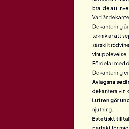
bra idé att inve
Vad är dekante
Dekantering är 
teknik är att s
särskilt rödvine
vinupplevelse.
Fördelar med 
Dekantering er
Avlägsna sedi
dekantera vin k
Luften gör un
njutning.
Estetiskt tillt
perfekt för mi