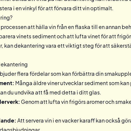
stera i en
vinkyl
för att förvara ditt vin optimalt.
ring?
processen att hälla vin från en flaska till en annan be
eparera vinets sediment och att lufta vinet för att fri
r, kan dekantering vara ett viktigt steg för att säkerst
dekantering
bjuder flera fördelar som kan förbättra din smakuppl
ment:
Många äldre viner utvecklar sediment som kan
an du undvika att få med detta i ditt glas.
derverk:
Genom att lufta vin frigörs aromer och smaker
alande:
Att servera vin i en vacker karaff kan också gö
ddagsbjudningar.