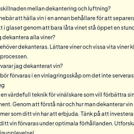
 skillnaden mellan dekantering och luftning?
ebär att hälla vin i en annan behållare för att separe
t i glaset genom att bara låta vinet stå öppet en stun
g dekantera alla viner?
 behöver dekanteras. Lättare viner och vissa vita viner 
 processen.
rvarar jag dekanterat vin?
bör förvaras i en
vinlagringsskåp
om det inte serveras
ng
en värdefull teknik för vinälskare som vill förbättra s
ent. Genom att förstå när och hur man dekanterar vin
er som ditt vin har att erbjuda. Tänk på att investera
 ditt vin förvaras under optimala förhållanden. Utfors
inupplevelse!