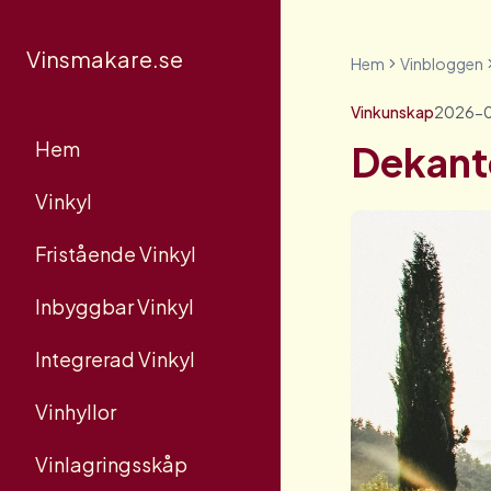
Vinsmakare.se
Hem
Vinbloggen
Vinkunskap
2026-
Hem
Dekante
Vinkyl
Fristående Vinkyl
Inbyggbar Vinkyl
Integrerad Vinkyl
Vinhyllor
Vinlagringsskåp