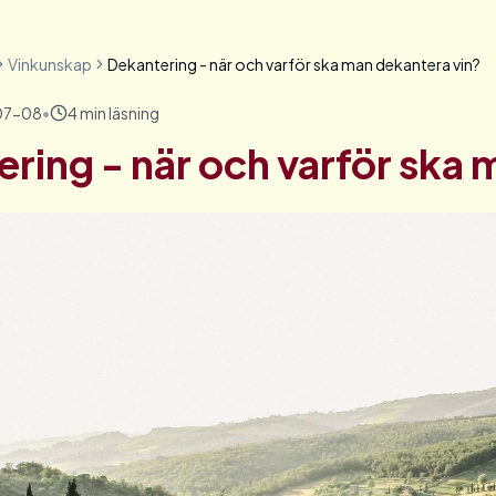
Vinkunskap
Dekantering - när och varför ska man dekantera vin?
07-08
•
4
min läsning
ring - när och varför ska 