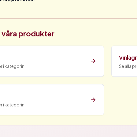
 våra produkter
Vinlag
r i kategorin
Se alla p
r i kategorin