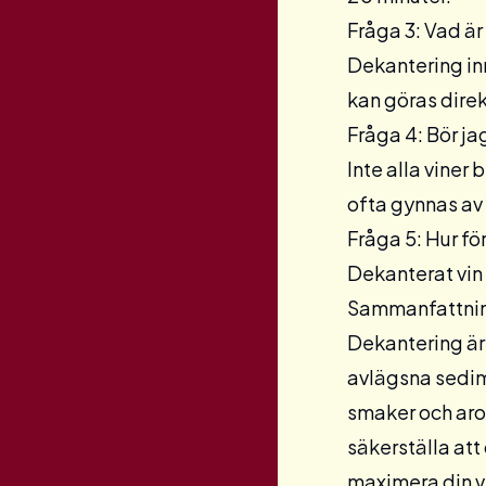
Fråga 3: Vad är
Dekantering inn
kan göras direk
Fråga 4: Bör ja
Inte alla viner
ofta gynnas av
Fråga 5: Hur fö
Dekanterat vin 
Sammanfattni
Dekantering är 
avlägsna sedim
smaker och arom
säkerställa att
maximera din v