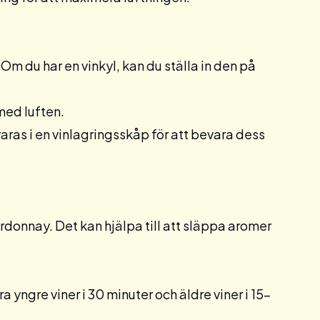
g. Om du har en
vinkyl
, kan du ställa in den på
med luften.
aras i en
vinlagringsskåp
för att bevara dess
ardonnay. Det kan hjälpa till att släppa aromer
 yngre viner i 30 minuter och äldre viner i 15-