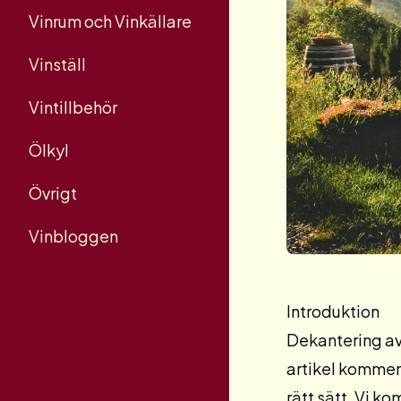
Vinrum och Vinkällare
Vinställ
Vintillbehör
Ölkyl
Övrigt
Vinbloggen
Introduktion
Dekantering av 
artikel kommer 
rätt sätt. Vi k