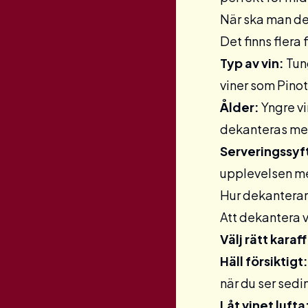
När ska man de
Det finns flera
Typ av vin:
Tung
viner som Pinot
Ålder:
Yngre vi
dekanteras mer 
Serveringssyf
upplevelsen m
Hur dekanterar
Att dekantera v
Välj rätt karaff
Häll försiktigt:
när du ser sedi
Låt vinet lufta