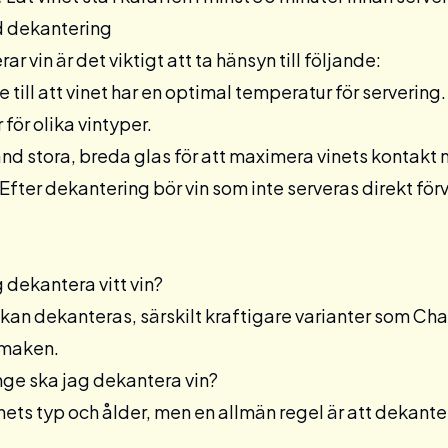
id dekantering
r vin är det viktigt att ta hänsyn till följande:
e till att vinet har en optimal temperatur för serverin
för olika vintyper.
d stora, breda glas för att maximera vinets kontakt 
Efter dekantering bör vin som inte serveras direkt förv
g dekantera vitt vin?
in kan dekanteras, särskilt kraftigare varianter som Ch
smaken.
nge ska jag dekantera vin?
nets typ och ålder, men en allmän regel är att dekantera