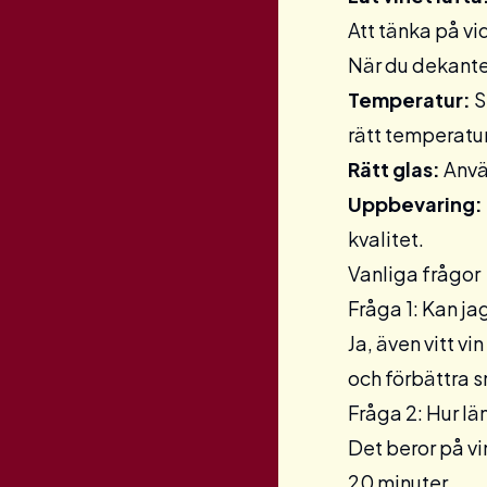
Att tänka på v
När du dekantera
Temperatur:
S
rätt temperatur 
Rätt glas:
Använ
Uppbevaring:
kvalitet.
Vanliga frågor
Fråga 1: Kan ja
Ja, även vitt v
och förbättra 
Fråga 2: Hur lä
Det beror på vi
20 minuter.