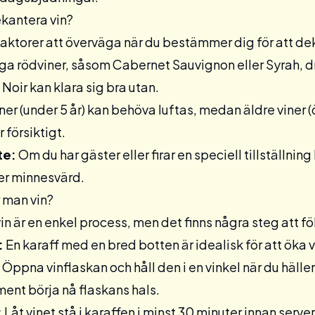
kantera vin?
 faktorer att överväga när du bestämmer dig för att de
a rödviner, såsom Cabernet Sauvignon eller Syrah, dr
 Noir kan klara sig bra utan.
ner (under 5 år) kan behöva luftas, medan äldre viner (
försiktigt.
te:
Om du har gäster eller firar en speciell tillställning
er minnesvärd.
 man vin?
in är en enkel process, men det finns några steg att föl
:
En karaff med en bred botten är idealisk för att öka 
Öppna vinflaskan och håll den i en vinkel när du häller 
ment börja nå flaskans hals.
:
Låt vinet stå i karaffen i minst 30 minuter innan serve