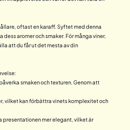
hållare, oftast en karaff. Syftet med denna
göra dess aromer och smaker. För många viner,
älla att du får ut det mesta av din
evelse:
 påverka smaken och texturen. Genom att
, vilket kan förbättra vinets komplexitet och
ra presentationen mer elegant, vilket är