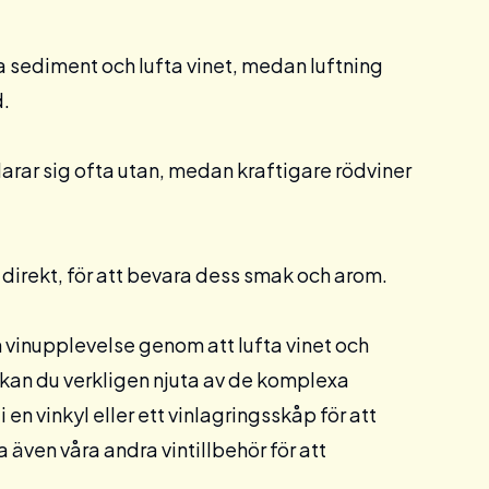
ra sediment och lufta vinet, medan luftning
d.
klarar sig ofta utan, medan kraftigare rödviner
 direkt, för att bevara dess smak och arom.
in vinupplevelse genom att lufta vinet och
 kan du verkligen njuta av de komplexa
 i en
vinkyl
eller ett
vinlagringsskåp
för att
ka även våra andra
vintillbehör
för att